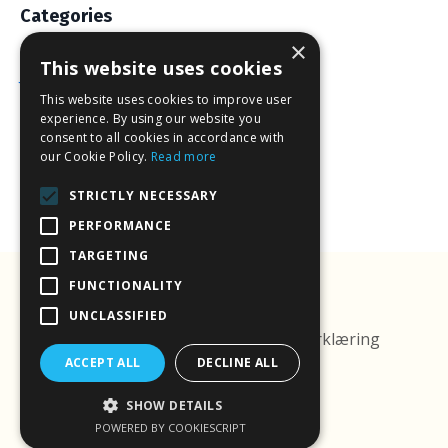
Categories
×
All Categories
This website uses cookies
Jobb Smartere Med Some
Kunstig Intelligens
This website uses cookies to improve user
experience. By using our website you
consent to all cookies in accordance with
Follow Us
our Cookie Policy.
Read more
STRICTLY NECESSARY
PERFORMANCE
TARGETING
FUNCTIONALITY
© 2026 Budskap AS.
UNCLASSIFIED
Personvernerklæring
Cookieerklæring
Vilkår
ACCEPT ALL
DECLINE ALL
SHOW DETAILS
Powered by Kajabi
POWERED BY COOKIESCRIPT