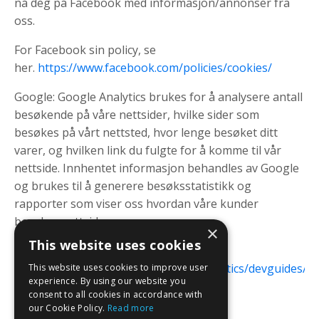
nå deg på Facebook med informasjon/annonser fra
oss.
For Facebook sin policy, se
her.
https://www.facebook.com/policies/cookies/
Google: Google Analytics brukes for å analysere antall
besøkende på våre nettsider, hvilke sider som
besøkes på vårt nettsted, hvor lenge besøket ditt
varer, og hvilken link du fulgte for å komme til vår
nettside. Innhentet informasjon behandles av Google
og brukes til å generere besøksstatistikk og
rapporter som viser oss hvordan våre kunder
besøker nettsiden.
×
This website uses cookies
For Google Analytics sin policy,
se:
https://developers.google.com/analytics/devguides/col
This website uses cookies to improve user
experience. By using our website you
usage
consent to all cookies in accordance with
our Cookie Policy.
Read more